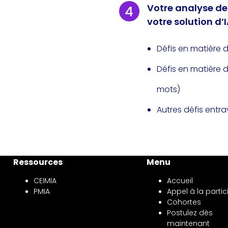
Votre analyse des
votre solution d’I
Défis en matière d
Défis en matière
mots)
Autres défis entra
Ressources
Menu
CEIMIA
Accueil
PMIA
Appel à la partic
Cohortes
Postulez dès
maintenant