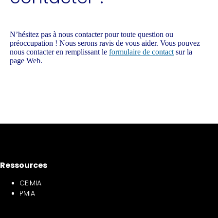
N’hésitez pas à nous contacter pour toute question ou
préoccupation ! Nous serons ravis de vous aider. Vous pouvez
nous contacter en remplissant le
formulaire de contact
sur la
page Web.
Ressources
CEIMIA
PMIA